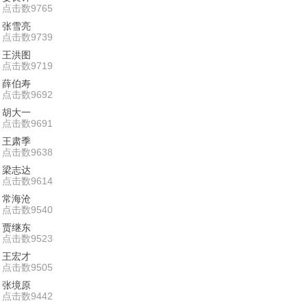
点击数9765
张雪亮
点击数9739
王洪图
点击数9719
薛伯寿
点击数9692
胡大一
点击数9691
王肃季
点击数9638
梁志达
点击数9614
常海沧
点击数9540
贾继东
点击数9523
王宏才
点击数9505
张境原
点击数9442