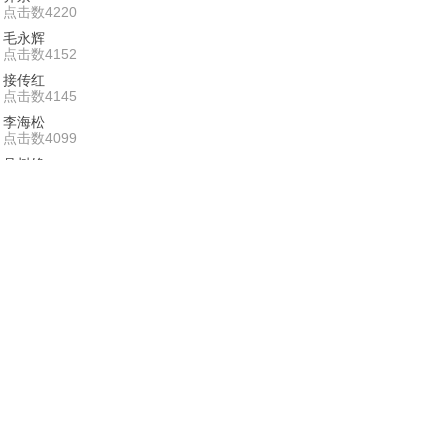
点击数4220
毛永辉
点击数4152
接传红
点击数4145
李海松
点击数4099
吕树铮
点击数4091
王庆国
点击数4020
郭维琴
点击数3996
韦尼
点击数3964
陈方
点击数3925
刘汶
点击数3916
沈宁
点击数3870