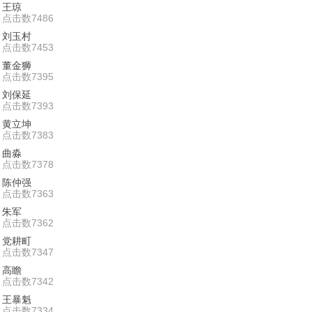
王琼
点击数7486
刘玉村
点击数7453
董金狮
点击数7395
刘保延
点击数7393
黄立坤
点击数7383
曲淼
点击数7378
陈仲强
点击数7363
朱军
点击数7362
党耕町
点击数7347
高瞻
点击数7342
王暴魁
点击数7334