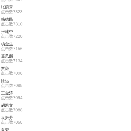
张荫芳
点击数7323
韩德民
点击数7310
张建中
点击数7220
杨金生
点击数7156
葛凤麟
点击数7134
贾谦
点击数7098
徐远
点击数7095
王金涛
点击数7094
胡凯文
点击数7088
袁振芳
点击数7058
夏梦