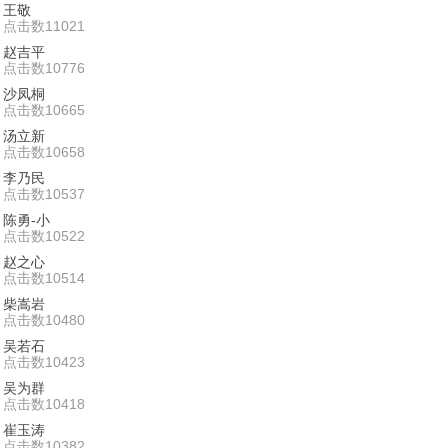
王敬
点击数11021
赵吉平
点击数10776
沙凤桐
点击数10665
汤立新
点击数10658
李乃民
点击数10537
陈勇-小
点击数10522
赵之心
点击数10514
柴嵩岩
点击数10480
吴若石
点击数10423
吴为群
点击数10418
崔玉涛
点击数10382