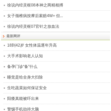
徐说内经灵枢08本神之两精相搏
女子颈椎病按摩后索赔4W+ 但...
徐说内经灵枢07官针之放血法
最新网评
18到42岁 女性体温逐年升高
大手术影响老人认知
备孕门诊“备”什么
睡觉是给全身大扫除
生吃蔬菜如何保证安全
阳痿真能被吓出来
警惕手机劫持大脑