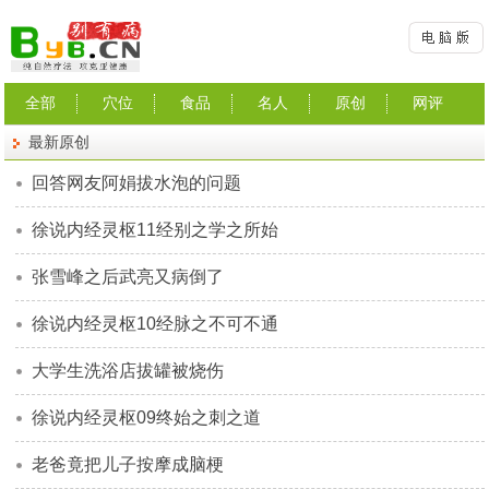
全部
穴位
食品
名人
原创
网评
最新原创
回答网友阿娟拔水泡的问题
徐说内经灵枢11经别之学之所始
张雪峰之后武亮又病倒了
徐说内经灵枢10经脉之不可不通
大学生洗浴店拔罐被烧伤
徐说内经灵枢09终始之刺之道
老爸竟把儿子按摩成脑梗