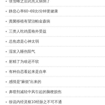
张雪峰之后武亮又病倒了
静息心率60~69次/分钟更健康
粪菌移植有望治帕金森病
三类人吃鸡蛋格外受益
总焦虑是心神太弱
湿发入睡伤阳气
射精了为啥还不软
有种自恋看起来是自卑
感情是“麻烦”出来的
鼻喷剂减轻中风引起的脑梗损伤
徐说内经灵枢10经脉之不可不通