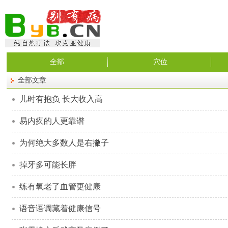
全部
穴位
全部文章
儿时有抱负 长大收入高
易内疚的人更靠谱
为何绝大多数人是右撇子
掉牙多可能长胖
练有氧老了血管更健康
语音语调藏着健康信号