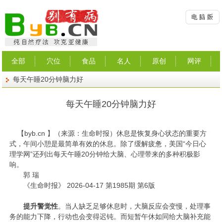
全部
穴位
食品
名人
原创
网评
每天午睡20分钟脑力好
每天午睡20分钟脑力好
【
byb.cn
】（来源：生命时报）
休息是恢复身心状态的重要方
式，午间小憩是最简单有效的休息。除了缓解疲惫，美国“今日心
理学网”还列出每天午睡20分钟给大脑、心理带来的多种积极影
响。
郭 瑞
《生命时报》 2026-04-17 第1985期 第6版
提升警觉性
。当人缺乏足够休息时，大脑反应会变慢，处理事
务的能力下降，行动也会变得迟钝。而短暂午休如同给大脑补充能