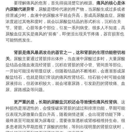
要理解痛风的危害，首先得搞清楚它的根源。
痛风的核心是体
内尿酸代谢异常
，尿酸是嘌呤代谢的终产物，当尿酸生成过多或者
排泄减少时，血液中的尿酸水平就会升高，形成高尿酸血症。尿酸
浓度超过其饱和度时，就会以尿酸盐结晶的形式析出，沉积在关
节、肾脏、心脏等多个部位，引发一系列病变。很多人不知道，高
尿酸血症其实是痛风的“前奏”，即便没出现关节疼痛，器官损害也
可能悄然发生。
肾脏是痛风最易攻击的器官之一，这和肾脏的生理功能密切相
关
。尿酸主要通过肾脏排出体外，当血液中尿酸过多时，大量尿酸
盐结晶会随血液流经肾脏，沉积在肾脏的肾小管、肾间质等部位。
一开始可能没有明显症状，但随着结晶的不断堆积，会逐渐形成尿
酸盐结石，也就是我们常说的痛风性肾结石。结石较小时可能会随
尿液排出，但若体积较大，就会堵塞尿路，引发剧烈的肾绞痛、血
尿、尿路感染等问题。
更严重的是，长期的尿酸盐沉积还会导致慢性痛风性肾病
。这
种损伤是渐进性的，会慢慢破坏肾脏的滤过和排泄功能，早期可能
仅表现为尿微量白蛋白升高，随着病情进展，会出现肾功能下降，
最终甚至可能发展为尿毒症，需要依靠透析或肾移植维持生命。很
多患者因为早期忽视了尿酸的控制，等到出现明显的肾脏症状时，