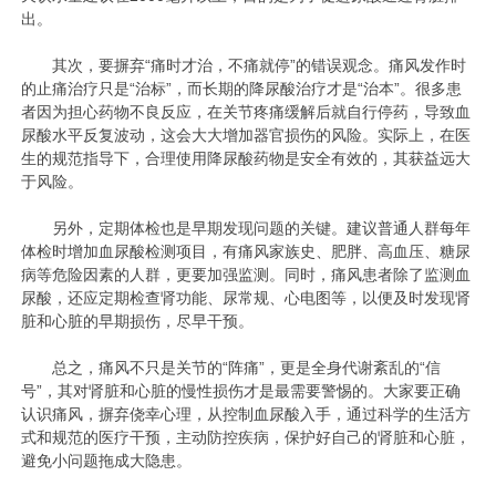
出。
其次，要摒弃“痛时才治，不痛就停”的错误观念。痛风发作时
的止痛治疗只是“治标”，而长期的降尿酸治疗才是“治本”。很多患
者因为担心药物不良反应，在关节疼痛缓解后就自行停药，导致血
尿酸水平反复波动，这会大大增加器官损伤的风险。实际上，在医
生的规范指导下，合理使用降尿酸药物是安全有效的，其获益远大
于风险。
另外，定期体检也是早期发现问题的关键。建议普通人群每年
体检时增加血尿酸检测项目，有痛风家族史、肥胖、高血压、糖尿
病等危险因素的人群，更要加强监测。同时，痛风患者除了监测血
尿酸，还应定期检查肾功能、尿常规、心电图等，以便及时发现肾
脏和心脏的早期损伤，尽早干预。
总之，痛风不只是关节的“阵痛”，更是全身代谢紊乱的“信
号”，其对肾脏和心脏的慢性损伤才是最需要警惕的。大家要正确
认识痛风，摒弃侥幸心理，从控制血尿酸入手，通过科学的生活方
式和规范的医疗干预，主动防控疾病，保护好自己的肾脏和心脏，
避免小问题拖成大隐患。