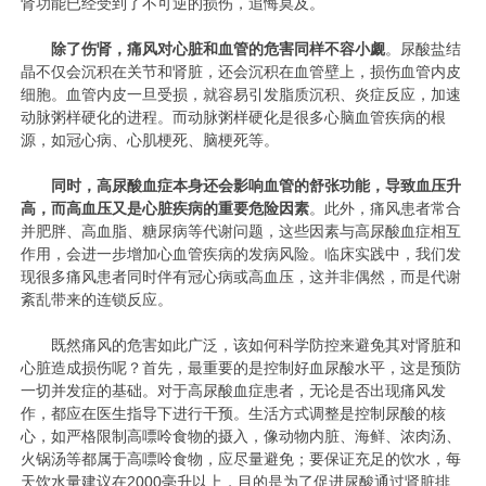
肾功能已经受到了不可逆的损伤，追悔莫及。
除了伤肾，痛风对心脏和血管的危害同样不容小觑
。尿酸盐结
晶不仅会沉积在关节和肾脏，还会沉积在血管壁上，损伤血管内皮
细胞。血管内皮一旦受损，就容易引发脂质沉积、炎症反应，加速
动脉粥样硬化的进程。而动脉粥样硬化是很多心脑血管疾病的根
源，如冠心病、心肌梗死、脑梗死等。
同时，高尿酸血症本身还会影响血管的舒张功能，导致血压升
高，而高血压又是心脏疾病的重要危险因素
。此外，痛风患者常合
并肥胖、高血脂、糖尿病等代谢问题，这些因素与高尿酸血症相互
作用，会进一步增加心血管疾病的发病风险。临床实践中，我们发
现很多痛风患者同时伴有冠心病或高血压，这并非偶然，而是代谢
紊乱带来的连锁反应。
既然痛风的危害如此广泛，该如何科学防控来避免其对肾脏和
心脏造成损伤呢？首先，最重要的是控制好血尿酸水平，这是预防
一切并发症的基础。对于高尿酸血症患者，无论是否出现痛风发
作，都应在医生指导下进行干预。生活方式调整是控制尿酸的核
心，如严格限制高嘌呤食物的摄入，像动物内脏、海鲜、浓肉汤、
火锅汤等都属于高嘌呤食物，应尽量避免；要保证充足的饮水，每
天饮水量建议在2000毫升以上，目的是为了促进尿酸通过肾脏排