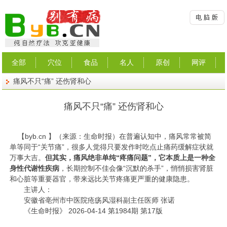
全部
穴位
食品
名人
原创
网评
痛风不只“痛” 还伤肾和心
痛风不只“痛” 还伤肾和心
【
byb.cn
】（来源：生命时报）
在普遍认知中，痛风常常被简
单等同于“关节痛”，很多人觉得只要发作时吃点止痛药缓解症状就
万事大吉。
但其实，痛风绝非单纯“疼痛问题”，它本质上是一种全
身性代谢性疾病
，长期控制不佳会像“沉默的杀手”，悄悄损害肾脏
和心脏等重要器官，带来远比关节疼痛更严重的健康隐患。
主讲人：
安徽省亳州市中医院疮疡风湿科副主任医师 张诺
《生命时报》 2026-04-14 第1984期 第17版