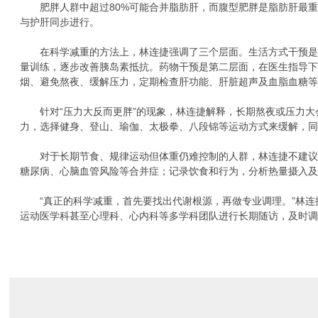
肥胖人群中超过80%可能合并脂肪肝，而腹型肥胖是脂肪肝最重要
与护肝同步进行。
在科学减重的方法上，林连捷强调了三个层面。生活方式干预是核
量训练，逐步改善胰岛素抵抗。药物干预是第二层面，在医生指导
烟、避免熬夜、缓解压力，定期检查肝功能、肝脏超声及血脂血糖
针对“压力大反而更胖”的现象，林连捷解释，长期熬夜或压力大
力，选择健身、登山、瑜伽、太极拳、八段锦等运动方式来缓解，
对于长期节食、规律运动但体重仍难控制的人群，林连捷不建议盲
糖尿病、心脑血管风险等合并症；记录饮食和行为，分析热量摄入
“真正的科学减重，首先要找出代谢根源，再做专业调理。”林连捷
运动医学科甚至心理科、心内科等多学科团队进行长期随访，及时