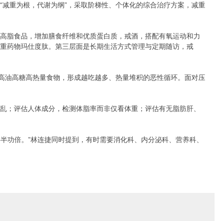
减重为根，代谢为纲”，采取阶梯性、个体化的综合治疗方案，减重
高脂食品，增加膳食纤维和优质蛋白质，戒酒，搭配有氧运动和力
减重药物玛仕度肽。第三层面是长期生活方式管理与定期随访，戒
高油高糖高热量食物，形成越吃越多、热量堆积的恶性循环。面对压
乱；评估人体成分，检测体脂率而非仅看体重；评估有无脂肪肝、
半功倍。”林连捷同时提到，有时需要消化科、内分泌科、营养科、