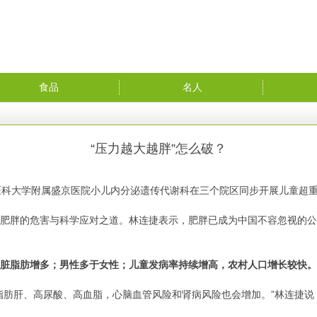
食品
名人
“压力越大越胖”怎么破？
医科大学附属盛京医院小儿内分泌遗传代谢科在三个院区同步开展儿童超
胖的危害与科学应对之道。林连捷表示，肥胖已成为中国不容忽视的公
内脏脂肪增多；男性多于女性；儿童发病率持续增高，农村人口增长较快
肝、高尿酸、高血脂，心脑血管风险和肾病风险也会增加。”林连捷说，