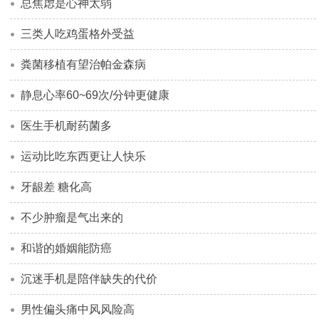
总焦虑是心神太弱
三类人吃鸡蛋格外受益
粪菌移植有望治帕金森病
静息心率60~69次/分钟更健康
医生手机耐药菌多
运动比吃东西更让人快乐
牙龈差 糖化高
不少肿瘤是气出来的
和谐的婚姻能防癌
沉迷手机是陪伴缺失的代价
男性偏头痛中风风险高