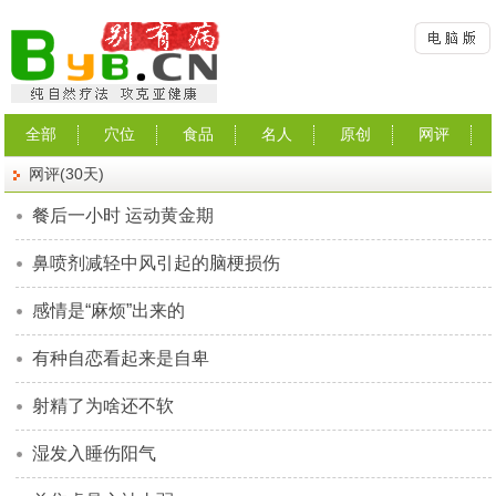
全部
穴位
食品
名人
原创
网评
网评(30天)
餐后一小时 运动黄金期
鼻喷剂减轻中风引起的脑梗损伤
感情是“麻烦”出来的
有种自恋看起来是自卑
射精了为啥还不软
湿发入睡伤阳气