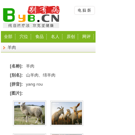
全部
穴位
食品
名人
原创
网评
羊肉
[名称]:
羊肉
[别名]:
山羊肉、绵羊肉
[拼音]:
yang rou
[图片]: