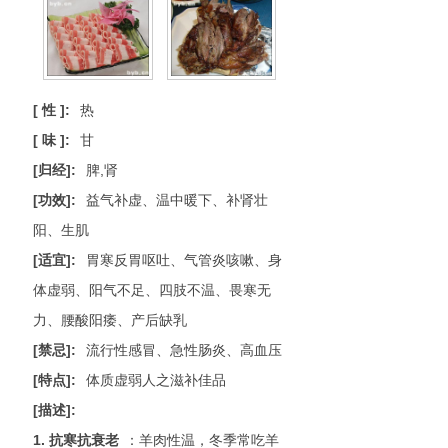
[ 性 ]:
热
[ 味 ]:
甘
[归经]:
脾,肾
[功效]:
益气补虚、温中暖下、补肾壮
阳、生肌
[适宜]:
胃寒反胃呕吐、气管炎咳嗽、身
体虚弱、阳气不足、四肢不温、畏寒无
力、腰酸阳痿、产后缺乳
[禁忌]:
流行性感冒、急性肠炎、高血压
[特点]:
体质虚弱人之滋补佳品
[描述]:
1. 抗寒抗衰老
：羊肉性温，冬季常吃羊