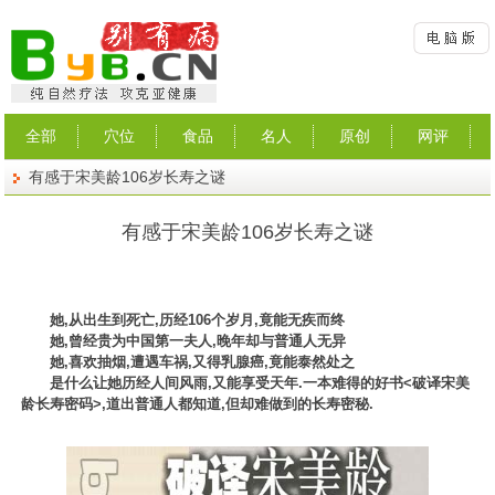
全部
穴位
食品
名人
原创
网评
有感于宋美龄106岁长寿之谜
有感于宋美龄106岁长寿之谜
她,从出生到死亡,历经106个岁月,竟能无疾而终
她,曾经贵为中国第一夫人,晚年却与普通人无异
她,喜欢抽烟,遭遇车祸,又得乳腺癌,竟能泰然处之
是什么让她历经人间风雨,又能享受天年.一本难得的好书<破译宋美
龄长寿密码>,道出普通人都知道,但却难做到的长寿密秘.