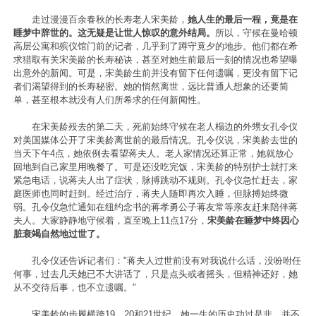
走过漫漫百余春秋的长寿老人宋美龄，
她人生的最后一程，竟是在
睡梦中辞世的。这无疑是让世人惊叹的意外结局。
所以，守候在曼哈顿
高层公寓和殡仪馆门前的记者，几乎到了蹲守竟夕的地步。他们都在希
求猎取有关宋美龄的长寿秘诀，甚至对她生前最后一刻的情况也希望曝
出意外的新闻。可是，宋美龄生前并没有留下任何遗嘱，更没有留下记
者们渴望得到的长寿秘密。她的悄然离世，远比普通人想象的还要简
单，甚至根本就没有人们所希求的任何新闻性。
在宋美龄殁去的第二天，死前始终守候在老人榻边的外甥女孔令仪
对美国媒体公开了宋美龄离世前的最后情况。孔令仪说，宋美龄去世的
当天下午4点，她依例去看望蒋夫人。老人家情况还算正常，她就放心
回地到自己家里用晚餐了。可是还没吃完饭，宋美龄的特别护士就打来
紧急电话，说蒋夫人出了症状，脉搏跳动不规则。孔令仪急忙赶去，家
庭医师也同时赶到。经过治疗，蒋夫人随即再次入睡，但脉搏始终微
弱。孔令仪急忙通知在纽约念书的蒋孝勇公子蒋友常等亲友赶来陪伴蒋
夫人。大家静静地守候着，直至晚上11点17分，
宋美龄在睡梦中终因心
脏衰竭自然地过世了。
孔令仪还告诉记者们："蒋夫人过世前没有对我说什么话，没吩咐任
何事，过去几天她已不大讲话了，只是点头或者摇头，但精神还好，她
从不交待后事，也不立遗嘱。"
宋美龄的步履横跨19、20和21世纪。她一生的历史功过是非，并不