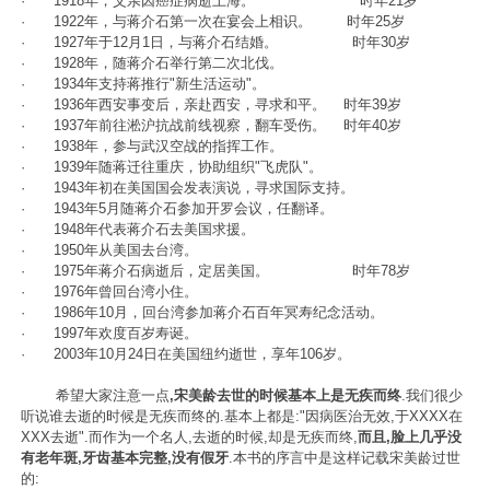
· 1918年，父亲因癌症病逝上海。 时年21岁
· 1922年，与蒋介石第一次在宴会上相识。 时年25岁
· 1927年于12月1日，与蒋介石结婚。 时年30岁
· 1928年，随蒋介石举行第二次北伐。
· 1934年支持蒋推行"新生活运动"。
· 1936年西安事变后，亲赴西安，寻求和平。 时年39岁
· 1937年前往淞沪抗战前线视察，翻车受伤。 时年40岁
· 1938年，参与武汉空战的指挥工作。
· 1939年随蒋迁往重庆，协助组织"飞虎队"。
· 1943年初在美国国会发表演说，寻求国际支持。
· 1943年5月随蒋介石参加开罗会议，任翻译。
· 1948年代表蒋介石去美国求援。
· 1950年从美国去台湾。
· 1975年蒋介石病逝后，定居美国。 时年78岁
· 1976年曾回台湾小住。
· 1986年10月，回台湾参加蒋介石百年冥寿纪念活动。
· 1997年欢度百岁寿诞。
· 2003年10月24日在美国纽约逝世，享年106岁。
希望大家注意一点
,宋美龄去世的时候基本上是无疾而终
.我们很少
听说谁去逝的时候是无疾而终的.基本上都是:"因病医治无效,于XXXX在
XXX去逝".而作为一个名人,去逝的时候,却是无疾而终,
而且,脸上几乎没
有老年斑,牙齿基本完整,没有假牙
.本书的序言中是这样记载宋美龄过世
的: