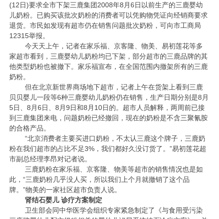
(12日)要求全市下架三鹿集团2008年8月6日以前生产的三鹿婴幼
儿奶粉。已购买该批次奶粉的消费者可以凭购物凭证向经销商要求
退货。市民如发现有超市仍在销售问题批次奶粉，可向市工商局
12315举报。
今天天上午，记者在家乐福、京客隆、物美、易初莲花等多
家超市看到，三鹿婴幼儿奶粉均已下架，部分超市的三鹿品牌的其
他类型奶粉也被撤下。家乐福宣布，在全国范围内撤架所有的三鹿
奶粉。
但在北京新世界商场地下超市，记者上午在货架上看到三鹿
贝贝婴儿一段等6种三鹿婴幼儿奶粉仍在销售，生产日期分别是8月
5日、8月6日、8月9日和8月10日的。超市人员解释，两周前已接
到三鹿集团来电，问题奶粉已经撤回，现在的奶粉是不含三聚氰胺
的合格产品。
“北京消费者主要买进口奶粉，不太认三鹿这个牌子，三鹿奶
粉在我们超市的占比不足3%，我们都好久没订货了。”易初莲花超
市副总经理李昂对记者说。
三鹿奶粉在家乐福、京客隆、物美等超市的销售情况也是如
此，“三鹿奶粉几乎没人买，所以我们上个月就撤销了这个品
牌。”物美的一家社区超市负责人说。
肾结石婴儿 诊疗方案制定
卫生部会同中华医学会组织专家紧急制定了《与食用受污染