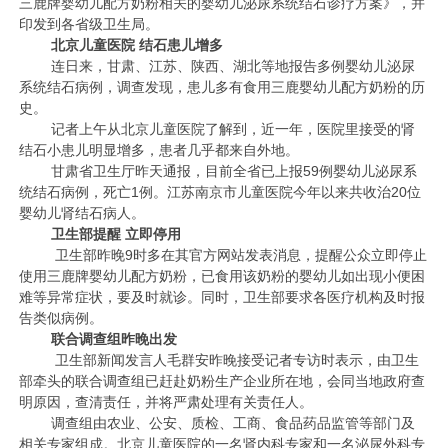
三鹿牌婴幼儿配方奶粉相关的婴幼儿泌尿系统结石诊疗方案》，并
印发到各省级卫生局。
北京儿童医院 结石患儿增多
连日来，甘肃、江苏、陕西、湖北等地报告多例婴幼儿泌尿
系统结石病例，调查发现，患儿多有食用三鹿婴幼儿配方奶粉的历
史。
记者上午从北京儿童医院了解到，近一年，医院里接受的肾
结石小患儿明显增多，患者几乎都来自外地。
甘肃省卫生厅昨天通报，目前全省已上报59例婴幼儿泌尿系
统结石病例，死亡1例。江苏南京市儿童医院今年以来共收治20位
婴幼儿肾结石病人。
卫生部提醒 立即停用
卫生部昨晚9时多在其官方网站发表消息，提醒公众立即停止
使用三鹿牌婴幼儿配方奶粉，已食用该奶粉的婴幼儿如出现小便困
难等异常症状，要及时就诊。同时，卫生部要求各医疗机构及时报
告类似病例。
联合调查组昨晚出发
卫生部新闻发言人毛群安昨晚接受记者专访时表示，由卫生
部牵头的联合调查组已赶赴奶粉生产企业所在地，会同当地政府查
明原因，查清责任，并将严肃处理有关责任人。
调查组由农业、公安、质检、工商、食品药品监管等部门及
相关专家组成。北京儿童医院的一名肾内科专家和一名泌尿外科专