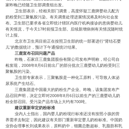
家昨晚已经随卫生部调查组出发。
卫生部表示，经相关部门调查，高度怀疑三鹿牌婴幼儿配方
奶粉受到三聚氰胺污染。有关调查处理进展情况将及时向社会发
布。卫生部已要求各省立即统计辖区内医疗机构接诊的患病婴幼儿
有关情况，于今天17时前报卫生部。后续新增病例有关情况随时统
计上报。
北京市卫生局目前正在按照卫生部的统一部署进行“肾结石婴
儿”的数据统计，预计下午通报统计结果。
三鹿宣布召回问题产品
昨晚，石家庄三鹿集团股份有限公司发布声明称，经公司自
检发现，2008年8月6日前出厂的部分批次三鹿婴幼儿奶粉受到三
聚氰胺的污染。
卫生部专家表示，三聚氰胺是一种化工原料，可导致人体泌
尿系统产生结石。
三鹿集团是中国最大的奶粉生产企业。昨晚，该集团发布产
品召回声明，决定立即对2008年8月6日以前生产的三鹿婴幼儿奶
粉全部召回。受污染产品市场上大约有700吨。
建议重新审定奶粉标准
业内人士指出，国内婴儿奶粉现行标准还没有按照小孩的营
养需求去制定，因此建议有关部门重新审定婴儿奶粉标准。中国奶
业协会理事长刘成果表示，原料奶中，细菌总数超标、乳脂肪和乳