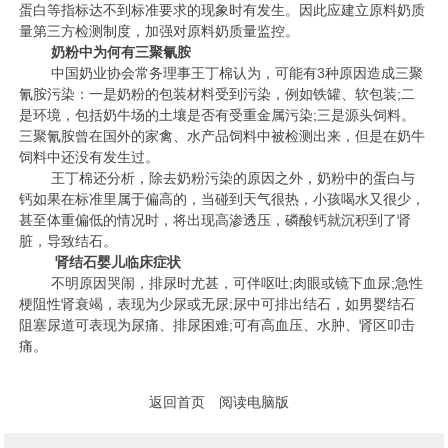
蛋白等指标达不到标准要求的现象时有发生。因此应建立原料奶质
量第三方检测制度，加强对原料奶质量监控。
奶粉中为何有三聚氰胺
中国奶业协会常务理事王丁棉认为，可能有3种原因造成三聚
氰胺污染：一是奶粉的包装材料受到污染，例如铁罐、软包装;二
是环境，包括奶牛场的土壤是否有受重金属污染;三是源头饲料。
三聚氰胺曾在国外的家禽、水产品饲料中被检测出来，但是在奶牛
饲料中还没有发生过。
王丁棉还分析，除去奶粉污染的原因之外，奶粉中的蛋白与
钙如果在标准里属于偏高的，当碰到天气很热，小孩喝水又很少，
甚至体重偏低的情况时，将出现高渗透压，磷酸钙就沉积到了肾
脏，导致结石。
肾结石婴儿临床症状
不明原因哭闹，排尿时尤甚，可伴呕吐;肉眼或镜下血尿;急性
梗阻性肾衰竭，表现为少尿或无尿;尿中可排出结石，如男婴结石
阻塞尿道可表现为尿痛、排尿困难;可有高血压、水肿、肾区叩击
痛。
返回首页
阅读电脑版