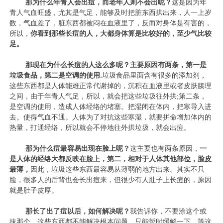
那为什么年青人会出痘，而老年人则不会出呢？
这是因为年
青人气血旺盛，尤其是气足，能够及时把脏东西拱出来，人一上岁
数，气血差了，脏东西都被闷在血液里了，反而对身体是有害的，
所以，
你看到那些长痘的人，大都身体算是比较好的，至少气比较
足。
那现在为什么长痘的人这么多呢？主要原因有两条，第一是
垃圾食品，第二是空调的使用.
垃圾食品里面含有很多的添加剂，
这些东西都是人体能难正常代谢掉的，沉积在血液里或者皮肤腠理
之间，由于年青人气足，所以，就会把这些垃圾往外拱;第二条，
是空调的使用，造成人体经络的堵塞。把湿闭在体内，把寒导入进
去。使得气血不通。人体为了对抗这些寒湿，就要拼命增加体内的
热量，打通经络，所以就会不停地往外拱垃圾，就会出痘。
那为什么痘最容易出现在脸上呢？
这主要也有两条原因，
一
是人体的经络大都反映在脸上，第二，相对于人体其他部位，脸皮
最薄，
因此，垃圾这些东西最容易从薄弱的地方出来。其实不只
脸，很多人的后背也会长出痘来，但很少有人肚子上长痘的，原因
就是肚子皮厚。
那长了出了痘以后，如何解决呢？
我告诉你，不要涂这个或
抹那个，这些东西都不能解决根本问题，只能暂时缓解一下。等这