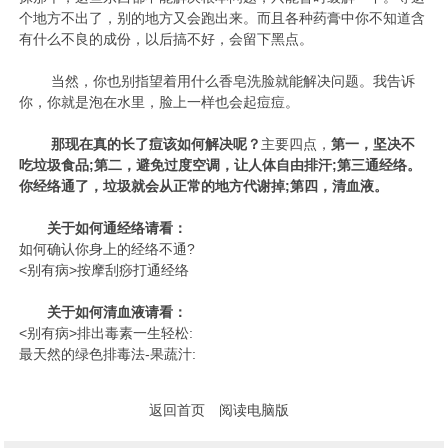
个地方不出了，别的地方又会跑出来。而且各种药膏中你不知道含
有什么不良的成份，以后搞不好，会留下黑点。
当然，你也别指望着用什么香皂洗脸就能解决问题。我告诉
你，你就是泡在水里，脸上一样也会起痘痘。
那现在真的长了痘该如何解决呢？
主要四点，
第一，坚决不
吃垃圾食品;第二，避免过度空调，让人体自由排汗;第三通经络。
你经络通了，垃圾就会从正常的地方代谢掉;第四，清血液。
关于如何通经络请看：
如何确认你身上的经络不通?
<别有病>按摩刮痧打通经络
关于如何清血液请看：
<别有病>排出毒素一生轻松
:
最天然的绿色排毒法-果蔬汁:
返回首页
阅读电脑版