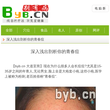
全部
穴位
食品
名人
原创
网评
深入浅出剖析你的青春痘
深入浅出剖析你的青春痘
【
byb.cn
大道至简】现在为什么很多人会长痘痘?尤其是15-
35岁之间的年青人,无论男女,脸上全是大疱套小疱,这些小疱,医学
上被称为粉刺,老百姓俗称"青春痘".