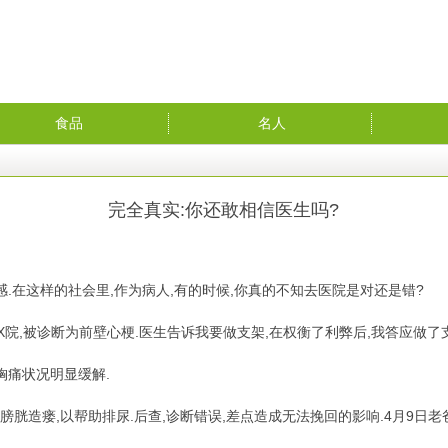
食品
名人
完全真实:你还敢相信医生吗?
.在这样的社会里,作为病人,有的时候,你真的不知去医院是对还是错?
北医X院,被诊断为前壁心梗.医生告诉我要做支架,在权衡了利弊后,我答应做了
胸痛状况明显缓解.
膀胱造瘘,以帮助排尿.后查,诊断错误,差点造成无法挽回的影响.4月9日老