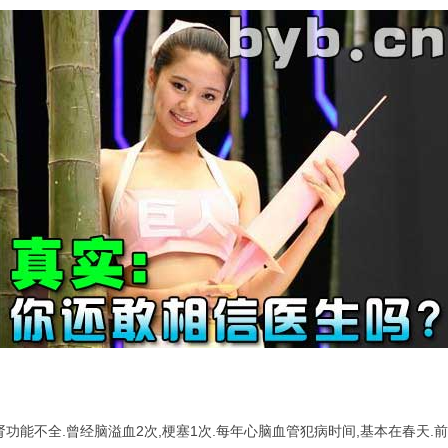
.肾功能不全.曾经脑溢血2次,梗塞1次.每年心脑血管犯病时间,基本在春天