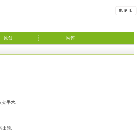
原创
网评
支架手术.
爸出院.