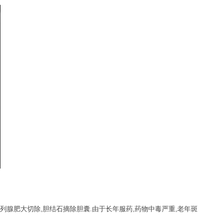
.前列腺肥大切除,胆结石摘除胆囊.由于长年服药,药物中毒严重,老年斑