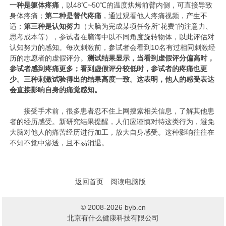
一种是躯体疼痛
，以48℃~50℃的温度烘烤前臂内侧，可直接导致
身体疼痛；
第二种是替代疼痛
，通过观看他人疼痛视频，产生不
适；
第三种是认知努力
（大脑为完成某项任务所“花费”的注意力、
思考成本等），参试者在脑海中以不同角度旋转物体，以此评估对
认知努力的感知。每次刺激前，参试者会看到10名有过相同刺激经
历的志愿者的虚假评分。
测试结果显示，当看到虚假评分偏高时，
参试者感到疼痛更多；看到虚假评分较低时，参试者的疼痛也更
少。三种刺激试验得出的结果高度一致。这表明，他人的感受表达
会直接影响自身的痛觉感知。
接受手术前，很多患者忍不住上网搜索相关信息，了解其他患
者的经历感受。新研究结果提醒，人们应谨慎对待这类行为，避免
大脑对他人的痛苦经历进行加工，放大自身感受。这种影响往往在
不知不觉中渗透，且不易消退。
返回首页
阅读电脑版
© 2008-2026 byb.cn
北京有什么健康科技有限公司