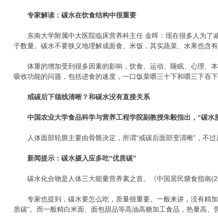
专家解读：碳水在饮食结构中很重要
东南大学附属中大医院临床营养科主任 金晖：现在很多人为了减
于数量。碳水不要狭义地理解成面食、米饭，其实蔬菜、水果也含
体重的增加受到很多因素的影响，饮食、运动、睡眠、心理、本身的
吸收功能的问题，包括进食的速度，一口饭菜嚼三十下和嚼三下吞
戒碳后下颌线清晰？
和碳水没有直接关系
中国农业大学食品科学与营养工程学院副教授朱毅指出，“碳水
人体面部轮廓主要由骨骼决定，所谓“戒碳后面部变清晰”，不过
新闻提示：碳水摄入应多吃“优质碳”
碳水化合物是人体三大能量营养素之首。《中国居民膳食指南(202
专家也提到，碳水要怎么吃，质量很重要。一般来讲，没有精加工
质碳”。而一般精白米面、面包甜品等高油高糖加工食品，热量高、