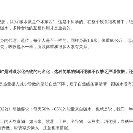
肥，认为“碳水就是个坏东西”，这是不科学的。在整个饮食结构当中，
有碳水，多种食物的互相作用才是重要的。
代谢、遗传，每个人是不一样的。同样身高1.6米、体重60公斤，运
下去，吸收也不一样，所以体重和很多因素有关系。
脸”是对碳水化合物的污名化，这种简单的归因逻辑不仅缺乏严谨依据，
是热量摄入减少导致的脂肪自然下降，瘦了自然线条更清晰，跟碳水没有
2)》明确要求：每天50%～65%的能量来自碳水。也就是说，我们一
的天然食物，如玉米、紫薯、土豆、全谷物、杂豆类，消化慢，血糖平稳
营养低，应该减少摄入，注意粗细搭配。