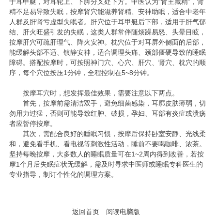
于耳甲艇，对耳轮上、下脚分叉处下方。中医认为“肾主藏精”，肾
精不足易导致失眠，按摩肾穴能滋养肾精、安神助眠，适合中老年
人群及肝肾亏虚型失眠者。肝穴位于耳甲艇后下部，适用于肝气郁
结、肝火旺盛引发的失眠，这类人群常伴随烦躁易怒、头晕目眩，
按摩肝穴可疏肝理气、降火安神。枕穴位于对耳屏外侧面的后部，
能缓解头部不适、镇静安神，适合调理头痛、颈部僵硬导致的睡眠
障碍。搭配按摩时，可按照神门穴、心穴、肝穴、肾穴、枕穴的顺
序，每个穴位按压1分钟，全程控制在5~8分钟。
按摩耳穴时，想发挥最佳效果，需要注意以下两点。
首先，按摩前需清洁双手，避免细菌感染，耳廓皮肤薄弱，切
勿用力过猛，否则可能导致红肿、破损，孕妇、耳部有炎症或溃疡
者应暂停按摩。
其次，需配合良好的睡眠习惯，按摩后保持卧室安静、光线柔
和，避免看手机、看电视等刺激性活动，睡前不要喝咖啡、浓茶。
坚持每晚按摩，大多数人的睡眠质量可在1~2周内得到改善，若按
摩1个月后失眠症状无缓解，需及时寻求中医师或睡眠专科医生的
专业指导，制订个性化的调理方案。
返回首页
阅读电脑版