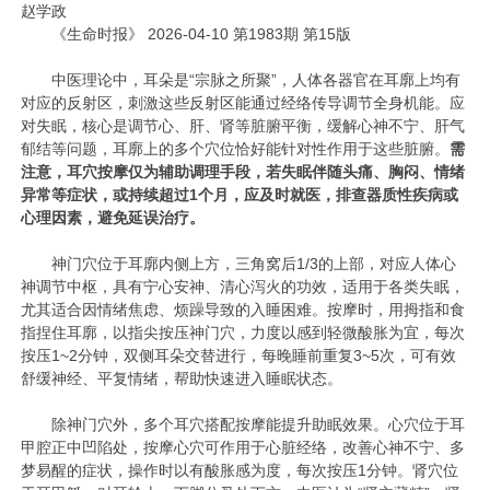
赵学政
《生命时报》 2026-04-10 第1983期 第15版
中医理论中，耳朵是“宗脉之所聚”，人体各器官在耳廓上均有
对应的反射区，刺激这些反射区能通过经络传导调节全身机能。应
对失眠，核心是调节心、肝、肾等脏腑平衡，缓解心神不宁、肝气
郁结等问题，耳廓上的多个穴位恰好能针对性作用于这些脏腑。
需
注意，耳穴按摩仅为辅助调理手段，若失眠伴随头痛、胸闷、情绪
异常等症状，或持续超过1个月，应及时就医，排查器质性疾病或
心理因素，避免延误治疗。
神门穴位于耳廓内侧上方，三角窝后1/3的上部，对应人体心
神调节中枢，具有宁心安神、清心泻火的功效，适用于各类失眠，
尤其适合因情绪焦虑、烦躁导致的入睡困难。按摩时，用拇指和食
指捏住耳廓，以指尖按压神门穴，力度以感到轻微酸胀为宜，每次
按压1~2分钟，双侧耳朵交替进行，每晚睡前重复3~5次，可有效
舒缓神经、平复情绪，帮助快速进入睡眠状态。
除神门穴外，多个耳穴搭配按摩能提升助眠效果。心穴位于耳
甲腔正中凹陷处，按摩心穴可作用于心脏经络，改善心神不宁、多
梦易醒的症状，操作时以有酸胀感为度，每次按压1分钟。肾穴位