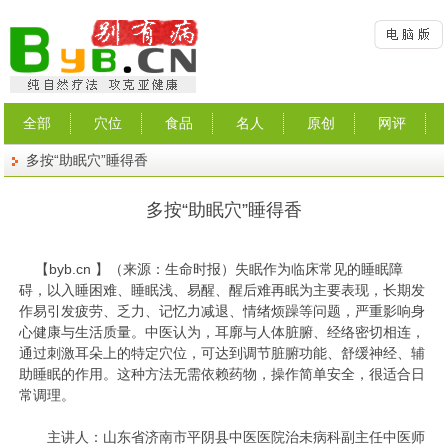
全部
穴位
食品
名人
原创
网评
多按“助眠穴”睡得香
多按“助眠穴”睡得香
【
byb.cn
】（来源：生命时报）
失眠作为临床常见的睡眠障
碍，以入睡困难、睡眠浅、易醒、醒后难再眠为主要表现，长期发
作易引发疲劳、乏力、记忆力减退、情绪烦躁等问题，严重影响身
心健康与生活质量。中医认为，耳廓与人体脏腑、经络密切相连，
通过刺激耳朵上的特定穴位，可达到调节脏腑功能、舒缓神经、辅
助睡眠的作用。这种方法无需依赖药物，操作简单安全，很适合日
常调理。
主讲人：山东省济南市平阴县中医医院治未病科副主任中医师