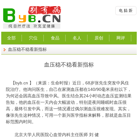
全部
穴位
食品
名人
原创
网评
血压稳不稳看新指标
血压稳不稳看新指标
【
byb.cn
】（来源：生命时报）
近日，68岁张先生突发中风住
院治疗。他询问医生，自己在家测血压都在140/90毫米汞柱以下，
为何还会因高血压导致中风。医生结合其24小时动态血压监测结果
告知，他的血压在一天内会大幅波动，特别是夜间睡眠时血压很
高，最终引发中风，而这一情况通过偶尔测血压很难发现。其实，
像张先生这种情况，可用一个新兴医学指标来解释，那就是血压目
标范围内时间。
北京大学人民医院心血管内科主任医师 刘 健