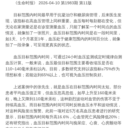
《生命时报》 2026-04-10 第1983期 第11版
目标范围内时间最早用于抗凝治疗和糖尿病管理，后来医生发
现，该指标在高血压管理上同样重要。血压每时每刻都在变化，但
无论在家测量还是在诊室测量血压，只能了解某一个时间点的血压
情况，就像拍了一张照片。血压目标范围内时间是在一段时间里，
如1天、1个月甚至1年，血压处于健康范围内的时间百分比，就像
拍了一段录像，可呈现更真实的状态。
血压目标范围内时间，可通过24小时血压监测或定时规律自测
血压计算。一般来说，血压最佳目标范围主要看收缩压是否在
110~140毫米汞柱以内。目前，多数研究支持以该指标≥75%作为
理想标准；若能达到65%以上，也可视为血压控制良好。
上述案例中的张先生，就是血压在目标范围内时间太短。部分
患者平均血压值正常，但血压忽高忽低，如早上升至160毫米汞
柱，晚上又降到110毫米汞柱，这种剧烈波动对血管的伤害不亚于
持续高血压。而目标范围内时间可同时反映血压水平和波动情况，
对这种风险发出预警。此前一项对近5万名高血压患者进行的研究
显示，目标范围内时间每升高16.6%，心血管死亡风险降低20%；
还有研究指出，血压目标范围内时间与痴呆症、心衰、心房颤动等