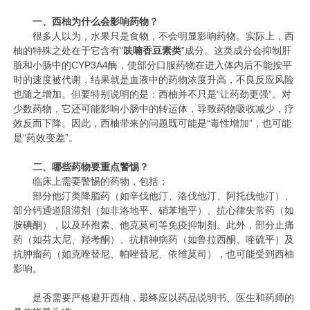
一、西柚为什么会影响药物？
很多人以为，水果只是食物，不会明显影响药物。实际上，西
柚的特殊之处在于它含有“
呋喃香豆素类
”成分。这类成分会抑制肝
脏和小肠中的CYP3A4酶，使部分口服药物在进入体内后不能按平
时的速度被代谢，结果就是血液中的药物浓度升高，不良反应风险
也随之增加。但要特别说明的是：西柚并不只是“让药劲更强”。对
少数药物，它还可能影响小肠中的转运体，导致药物吸收减少，疗
效反而下降。因此，西柚带来的问题既可能是“毒性增加”，也可能
是“药效变差”。
二、哪些药物要重点警惕？
临床上需要警惕的药物，包括：
部分他汀类降脂药（如辛伐他汀、洛伐他汀、阿托伐他汀）、
部分钙通道阻滞剂（如非洛地平、硝苯地平）、抗心律失常药（如
胺碘酮），以及环孢素、他克莫司等免疫抑制剂。此外，部分止痛
药（如芬太尼、羟考酮）、抗精神病药（如鲁拉西酮、喹硫平）及
抗肿瘤药（如克唑替尼、帕唑替尼、依维莫司），也可能受到西柚
影响。
是否需要严格避开西柚，最终应以药品说明书、医生和药师的