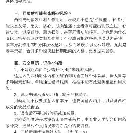
具体指导为准。
三、同服后可能带来哪些风险？
西柚与药物发生相互作用后，表现并不总是很“典型”。轻者可
能只是头晕、乏力、恶心、肌肉酸痛；重者则可能出现低血压、心
律失常、过度镇静、肌肉损伤，甚至肝肾功能损害。这也是为什么
临床上特别强调这类相互作用：不少患者把这些表现误以为是“药
物本身副作用”或“身体没休息好”，从而延误了识别和处理。尤其是
老年患者、合并多种慢病且长期服药的人群，更要提高警惕。
四、安全用药，记住4句话
1、不建议仅靠“至少错开6小时”来规避风险。
这是因为西柚对体内相关酶的影响会受到个体差异、摄入量等
多种因素影响，单纯通过错峰服药，往往不能有效避免相互作用风
险。
2、说明书提示避免西柚，就应严格避免。
用药期间不仅要注意西柚本身，也要留意西柚汁，以及含西柚
成分的饮品或食品。
3、误食后不要自行停药或加减量。
更稳妥的做法是尽快咨询医生或药师，由专业人员结合所用药
物种类、剂量和个人情况来判断是否需要调整。
4、开始新药或调整处方时，主动问一句。