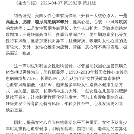
《生命时报》 2026-04-07 第1982期 第11版
结合研究，美国女性心血管病快速上升有三大核心原因。
一是
高血压、肥胖、糖尿病患病率攀升
，推高心梗、心衰、中风等疾病
的发病率；二是女性预期寿命更长，老年人口扩大，导致患病绝对
数增加；三是妊娠高血压、多囊卵巢综合征、更年期激素变化等女
性特有风险，显著加重代谢异常，且糖尿病、吸烟对女性心脏的危
害较大。另外，女性心梗多为疲劳、背痛、恶心等不典型表现，极
易漏诊、晚诊。
这一声明也对我国女性敲响警钟。尽管当前我国心血管疾病总
体负担以男性为主，但数据显示，1990~2019年我国女性心血管病
患病率增加7.5%。长期以来，人们认为年轻女性受雌激素保护，
心血管风险偏低。但如今，越来越多年轻女性遵循不健康生活方
式，如久坐、熬夜、长期精神压力大等。一些女性在儿童期的肥胖
延续至青年，让动脉粥样硬化提前发生。再加上多囊卵巢综合征、
妊娠并发症等育龄期特有风险，年轻女性卒中、心衰发病更凶险、
预后更差。
因此，提高女性心血管疾病防治水平至关重要。女性应从青少
年时期重视心血管健康，明确育龄期、围绝经期、老年期的差异化