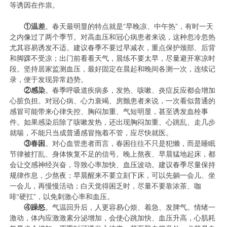
等诱因在作祟。
①
温差
。春天最明显的特点就是“早晚凉、中午热”，有时一天
之内像过了两个季节。对高血压和冠心病患者来说，这种忽冷忽热
尤其容易诱发不适。建议春季不要过早减衣，重点保护颈部、后背
和脚踝不受凉；出门前看看天气，晨练不要太早，尽量避开寒凉时
段。坚持居家监测血压，最好固定在晨起和晚间各测一次，连续记
录，便于发现异常趋势。
②
感染
。春季呼吸道疾病多，发热、咳嗽、炎症反应都会增加
心脏负担。对冠心病、心力衰竭、房颤患者来说，一次看似普通的
感冒可能带来心律失控、胸闷加重、气短明显，甚至诱发血栓事
件。如果感染后除了咳嗽发热，还出现胸闷加重、心跳乱、走几步
就喘，不能只当成普通感冒拖着不管，应尽快就医。
③
春困
。对心血管患者而言，春困往往不只是犯懒，而是睡眠
节律被打乱、身体恢复不足的信号。晚上熬夜、早晨猛地起床，都
会让交感神经兴奋，导致心率加快、血压波动。建议春季尽量保持
规律作息，少熬夜；早晨醒来不要立刻下床，可以先躺一会儿、坐
一会儿，再慢慢活动；白天觉得困乏时，尽量不要靠浓茶、咖
啡“硬扛”，以免刺激心率和血压。
④
躁怒
。气温回升后，人更容易心烦、着急、发脾气。情绪一
激动，体内应激激素分泌增加，会使心跳加快、血压升高，心肌耗