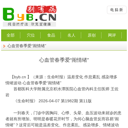
全部
穴位
食品
名人
原创
网评
心血管春季爱“闹情绪”
心血管春季爱“闹情绪”
【
byb.cn
】（来源：生命时报）温差变化 作息紊乱 感染增多
情绪波动 心血管春季爱“闹情绪”
首都医科大学附属北京积水潭医院心血管内科主任医师 王佐
岩
《生命时报》 2026-04-07 第1982期 第11版
一到春天，门诊中因胸闷、心悸、头晕、血压波动来就诊的患
者就有所增加。明明是春暖花开时节，为何心脑血管反而容易“闹
情绪”？这背后可能是温差变化、作息紊乱、感染增多、情绪波动