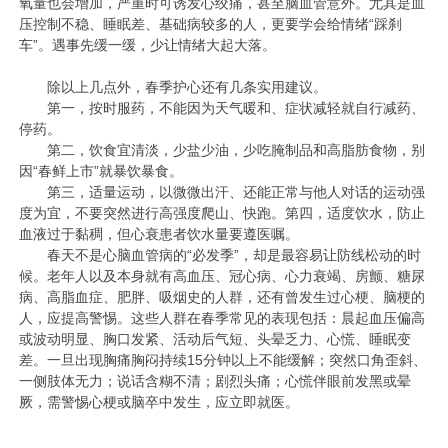
氧量也会增加，严重时可诱发心绞痛，甚至脑血管意外。尤其是血
压控制不稳、睡眠差、基础病较多的人，更要学会给情绪“踩刹
车”。遇事先缓一缓，少让情绪大起大落。
除以上几点外，春季护心还有几条实用建议。
第一，按时服药，不能因为天气暖和、症状减轻就自行减药、
停药。
第二，饮食宜清淡，少盐少油，少吃腌制品和高脂肪食物，别
因“春鲜上市”就暴饮暴食。
第三，适量运动，以微微出汗、还能正常与他人对话的运动强
度为宜，不要突然进行高强度爬山、快跑。第四，适度饮水，防止
血液过于黏稠，但心衰患者饮水量要遵医嘱。
春天不是心脑血管病的“必发季”，却是最容易让防线松动的时
候。老年人以及本身就有高血压、冠心病、心力衰竭、房颤、糖尿
病、高脂血症、肥胖、吸烟史的人群，还有曾发生过心梗、脑梗的
人，应提高警惕。这些人群在春季常见的表现包括：晨起血压偏高
或波动明显、胸口发紧、活动后气短、头晕乏力、心慌、睡眠变
差。一旦出现胸痛胸闷持续15分钟以上不能缓解；突然口角歪斜、
一侧肢体无力；说话含糊不清；剧烈头痛；心慌伴眼前发黑或晕
厥，需警惕心梗或脑卒中发生，应立即就医。