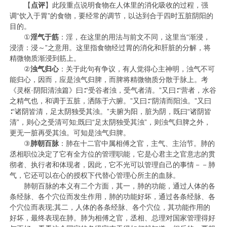
【
点评
】此段重点说明食物在人体里的消化吸收的过程，强
调“饮入于胃”的食物，要经常的调节，以达到合于四时五脏阴阳的
目的。
①
淫气于筋
：淫，在这里的用法与前文不同，这里当“渐浸，
浸渍：浸～”之意用。这里指食物经过胃的消化和肝脏的分解，将
精微物质渐浸到筋上。
②
浊气归心
：关于此句有争议，有人觉得心主神明，浊气不可
能归心，因而，应是浊气归脾，而脾将精微物质分散于脉上。考
《灵枢·阴阳清浊篇》曰∶“受谷者浊，受气者清。”又曰∶“营者，水谷
之精气也，和调于五脏，洒陈于六腑。”又曰∶“阴清而阳浊。”又曰
∶“诸阴皆清，足太阴独受其浊。”夫腑为阳，脏为阴，既曰“诸阴皆
清”，则心之受清可知;既曰“足太阴独受其浊”，则浊气归脾之外，
更无一脏再受其浊。可知是浊气归脾。
③
肺朝百脉
：肺在十二官中属相傅之官，主气、主治节。肺的
丞相职位决定了它有全方位的管理职能，它是心君主之官意志的贯
彻者、执行者和体现者，因此，它不光可以管理自己的事情－－肺
气，它还可以在心的授权下代替心管理心所主的血脉。
肺朝百脉的本义有二个方面，其一，肺的功能，通过人体的各
条经脉、各个穴位而发生作用，肺的功能好坏，通过各条经脉、各
个穴位而表现;其二，人体的各条经脉、各个穴位，其功能作用的
好坏，最终表现在肺。肺为相傅之官，丞相、总理对国家管理得好