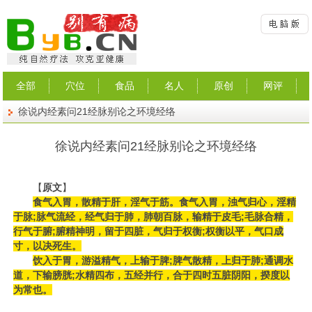
全部
穴位
食品
名人
原创
网评
徐说内经素问21经脉别论之环境经络
徐说内经素问21经脉别论之环境经络
【
原文
】
食气入胃，散精于肝，淫气于筋。食气入胃，浊气归心，淫精
于脉;脉气流经，经气归于肺，肺朝百脉，输精于皮毛;毛脉合精，
行气于腑;腑精神明，留于四脏，气归于权衡;权衡以平，气口成
寸，以决死生。
饮入于胃，游溢精气，上输于脾;脾气散精，上归于肺;通调水
道，下输膀胱;水精四布，五经并行，合于四时五脏阴阳，揆度以
为常也。