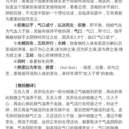
与不好，看看这个国家的各级官吏干得如何就知道，相反的，要想
知道这个国家的各级官吏做得如何，看看总理、丞相的水平就行。
肺朝百脉，不光是中医的一个理论论述，在临床实践中，它有着较
为重要的指导意义。
④
权衡以平，气口成寸，以决死生
：
权衡
，即平衡。指精气化
为气血入于脉，其输布保持平衡协调；
气口
：气口，即寸口。指手
腕桡动脉手太阴肺经所过之处，因其长1.9寸，故曰“气口成寸”。
⑤
水精四布，五经并行：
水精
：指食物经人体各脏器分解以后
形成的津液。如汗为心之液;涕为肺之液;泪为肝之液;涎为脾之液;唾
为肾之液；
五经
：指心肝脾肺肾之经。
⑥
四时
：春夏秋冬四季。
⑦
揆度以为常也
：
揆度
：（kuí duó）：揣度，估量。此句之
意，要根据环境和人体的变化，来经常调节“饮入于胃”的食物。
【
整段翻译
】
五谷入胃，其所化生的一部分精微之气输散到肝脏，再由肝将
此精微之气滋养于筋。五谷入胃，其所化生的精微之气，注入于
心，再由心将此精气滋养于血脉。血气流行在经脉之中，到达于
肺，肺又将血气输送到全身百脉中去，最后把精气输送到皮毛。皮
毛和经脉的精气汇合，又还流归入于脉，脉中精微之气，通过不断
变化，周流于四脏。这些正常的生理活动，都要取决于气血阴阳的
平衡。气血阴阳平衡，则表现在气口的脉搏变化上，气口的脉搏，